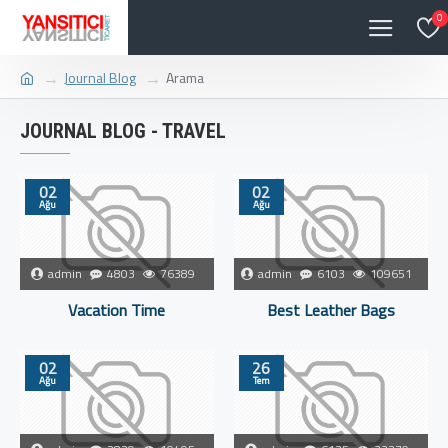
0
Journal Blog
Arama
JOURNAL BLOG - TRAVEL
02
02
Ağu
Ağu
admin
4803
76389
admin
6103
109651
Vacation Time
Best Leather Bags
02
26
Ağu
Tem