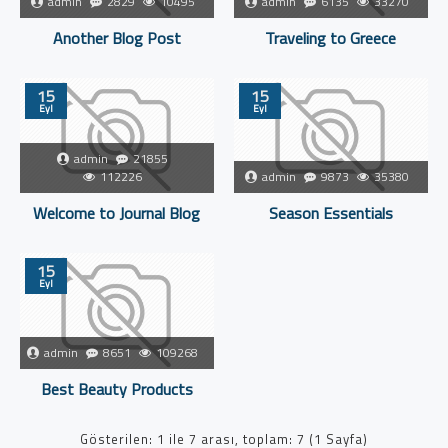
admin
2829
10495
admin
6135
33270
Another Blog Post
Traveling to Greece
15
15
Eyl
Eyl
admin
21855
112226
admin
9873
35380
Welcome to Journal Blog
Season Essentials
15
Eyl
admin
8651
109268
Best Beauty Products
Gösterilen: 1 ile 7 arası, toplam: 7 (1 Sayfa)