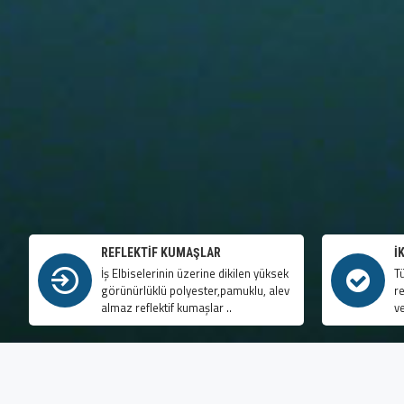
REFLEKTIF KUMAŞLAR
İ
İş Elbiselerinin üzerine dikilen yüksek
T
görünürlüklü polyester,pamuklu, alev
r
almaz reflektif kumaşlar ..
v
E-BÜLTEN'IMIZE KAYIT OLUP 