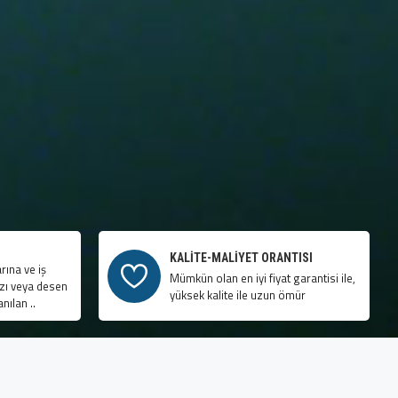
KALİTE-MALİYET ORANTISI
rına ve iş
Mümkün olan en iyi fiyat garantisi ile,
azı veya desen
yüksek kalite ile uzun ömür
nılan ..
NIZ