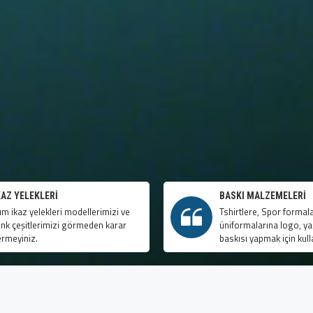
KAZ YELEKLERI
BASKI MALZEMELERI
üm ikaz yelekleri modellerimizi ve
Tshirtlere, Spor formala
enk çeşitlerimizi görmeden karar
üniformalarına logo, y
ermeyiniz.
baskısı yapmak için kulla
KAMPANYALARIMIZDAN YARARLANABILIRSI