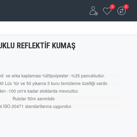
0
0
UKLU REFLEKTIF KUMAŞ
nkli ve arka kaplaması %65polyester -%35 pamukludur.
 Lüx ‘tür ve 50 yıkama 5 kuru temizleme özelliği vardır.
den -100 cm'e kadar stoklarda mevcuttur.
Rulolar 50m sarımlıdır.
 ISO 20471 standartlarına uygundur.