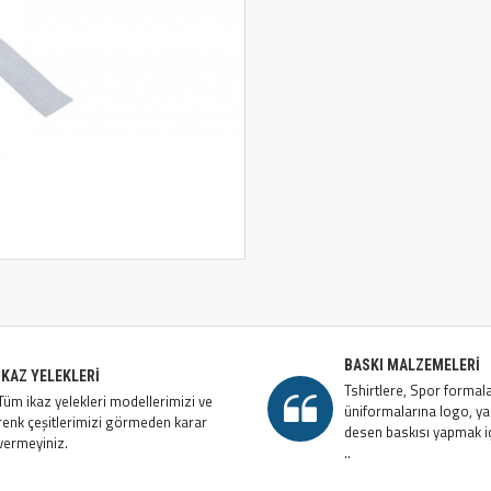
BASKI MALZEMELERI
İKAZ YELEKLERI
Tshirtlere, Spor formala
Tüm ikaz yelekleri modellerimizi ve
üniformalarına logo, ya
renk çeşitlerimizi görmeden karar
desen baskısı yapmak iç
vermeyiniz.
..