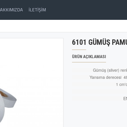
AKKIMIZDA
İLETIŞIM
6101 GÜMÜŞ PAM
ÜRÜN AÇIKLAMASI
Gümüş (silver) re
Yansıma derecesi 480
1 cm'
EN