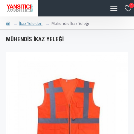
0
İkaz Yelekleri
Mühendis İkaz Yeleği
MÜHENDIS İKAZ YELEĞI